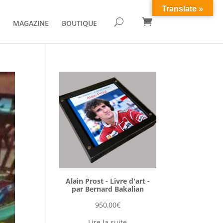
Translate »

U
MAGAZINE
BOUTIQUE
Alain Prost - Livre d'art -
par Bernard Bakalian
950,00
€
Lire la suite