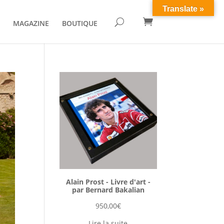
Translate »

U
MAGAZINE
BOUTIQUE
Alain Prost - Livre d'art -
par Bernard Bakalian
950,00
€
Lire la suite