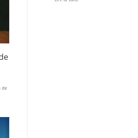
rde
s de