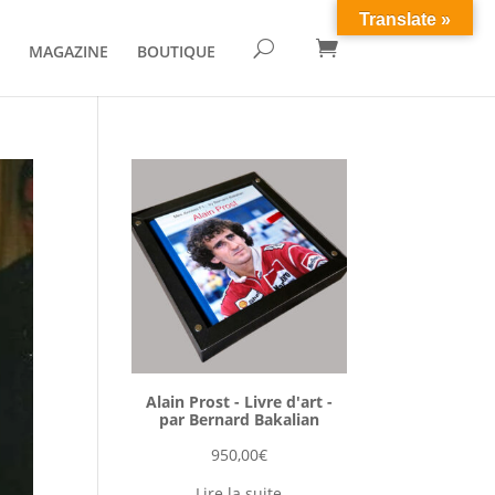
Translate »

U
MAGAZINE
BOUTIQUE
Alain Prost - Livre d'art -
par Bernard Bakalian
950,00
€
Lire la suite