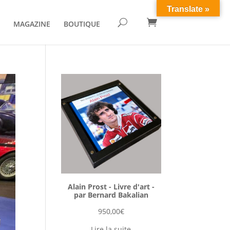
Translate »

U
MAGAZINE
BOUTIQUE
Alain Prost - Livre d'art -
par Bernard Bakalian
950,00
€
Lire la suite