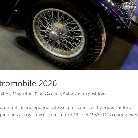
étromobile 2026
alités
,
Magazine
,
Page-Accueil
,
Salons et expositions
perlatifs d’une époque, vitesse, puissance, esthétique, confort,
s que nous avons choisis, créés entre 1927 et 1953. Des roaring twen