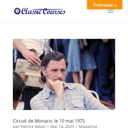
Translate »
Circuit de Monaco, le 10 mai 1975
par
Patrice Vatan
|
Mai 14, 2025
|
Magazine