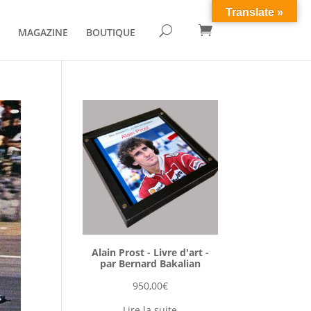
Translate »

U
MAGAZINE
BOUTIQUE
Alain Prost - Livre d'art -
par Bernard Bakalian
950,00
€
Lire la suite