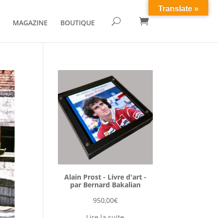
Translate »

U
MAGAZINE
BOUTIQUE
Alain Prost - Livre d'art -
par Bernard Bakalian
950,00
€
Lire la suite