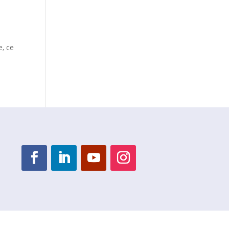
s
e, ce