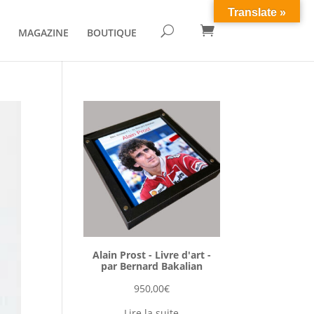
Translate »

U
MAGAZINE
BOUTIQUE
Alain Prost - Livre d'art -
par Bernard Bakalian
950,00
€
Lire la suite