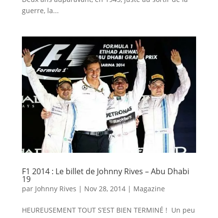
guerre, la...
F1 2014 : Le billet de Johnny Rives – Abu Dhabi
19
par
Johnny Rives
|
Nov 28, 2014
|
Magazine
HEUREUSEMENT TOUT S’EST BIEN TERMINÉ ! Un peu