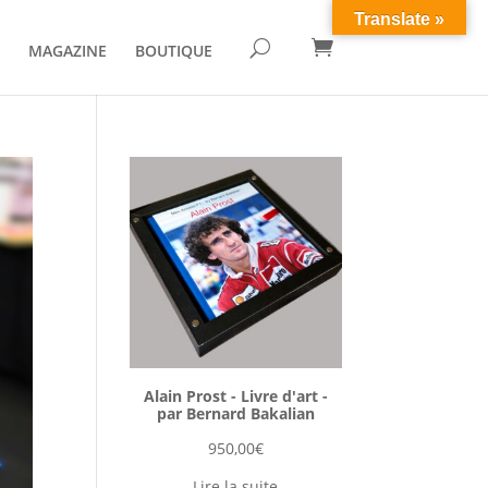
Translate »

U
MAGAZINE
BOUTIQUE
Alain Prost - Livre d'art -
par Bernard Bakalian
950,00
€
Lire la suite