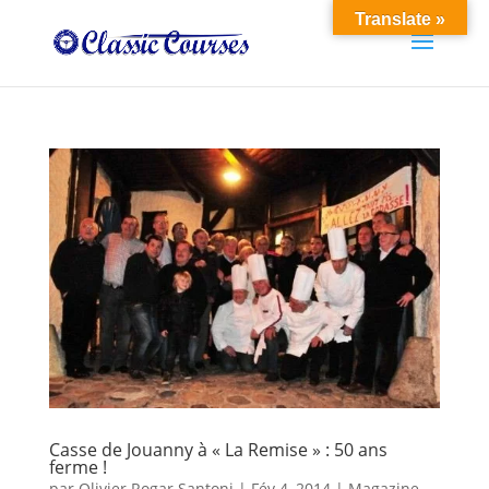
Translate »
Casse de Jouanny à « La Remise » : 50 ans
ferme !
par
Olivier Rogar Santoni
|
Fév 4, 2014
|
Magazine