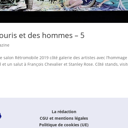
ouris et des hommes – 5
azine
le salon Rétromobile 2019 côté galerie des artistes avec l’hommage
 et un salut à François Chevalier et Stanley Rose. Côté stands, visit
La rédaction
CGU et mentions légales
Politique de cookies (UE)