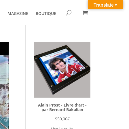
Translate »

U
MAGAZINE
BOUTIQUE
Alain Prost - Livre d'art -
par Bernard Bakalian
950,00
€
Lire la suite