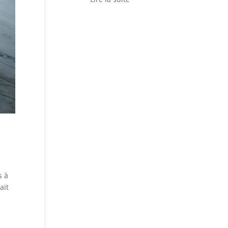
s à
ait