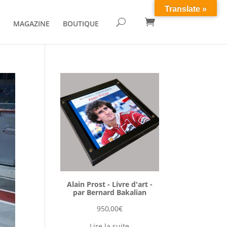
Translate »

U
MAGAZINE
BOUTIQUE
Alain Prost - Livre d'art -
par Bernard Bakalian
950,00
€
Lire la suite