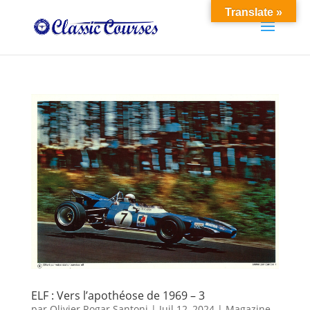
Translate »
ELF : Vers l’apothéose de 1969 – 3
par
Olivier Rogar Santoni
|
Juil 12, 2024
|
Magazine