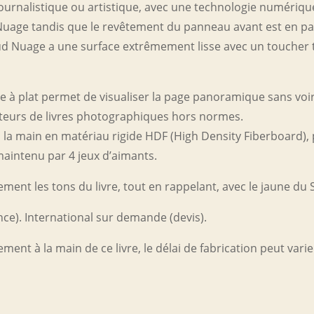
journalistique ou artistique, avec une technologie numériqu
d Nuage tandis que le revêtement du panneau avant est en p
loud Nuage a une surface extrêmement lisse avec un toucher t
e à plat permet de visualiser la page panoramique sans voir 
ateurs de livres photographiques hors normes.
à la main en matériau rigide HDF (High Density Fiberboard),
maintenu par 4 jeux d’aimants.
tement les tons du livre, tout en rappelant, avec le jaune du
ance). International sur demande (devis).
nt à la main de ce livre, le délai de fabrication peut vari