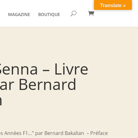
Translate »

U
MAGAZINE
BOUTIQUE
Senna – Livre
par Bernard
n
Mes Années F1…” par Bernard Bakalian – Préface